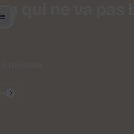
un qui ne va pas 
S’informer
té mentale.
té