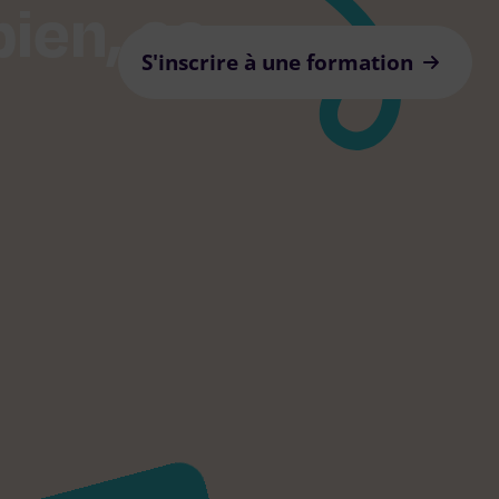
bien, ça
S'inscrire à une formation
Je suis secouriste
Je suis formateur accrédité
PSSM France