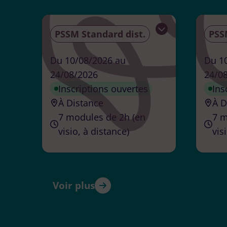
PSSM Standard dist.
PSS
Ouvrir
Du 10/08/2026 au
Du 1
24/08/2026
24/0
Inscriptions ouvertes
Ins
À Distance
À D
7 modules de 2h (en
7 m
visio, à distance)
vis
Formateur
accrédité
Frédérique
ANDING
Voir plus
Organisateur
Or
Organisme
Or