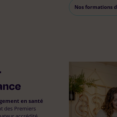
Nos formations d
r
ance
gement en santé
t des Premiers
ez vous ?
ateur accrédité