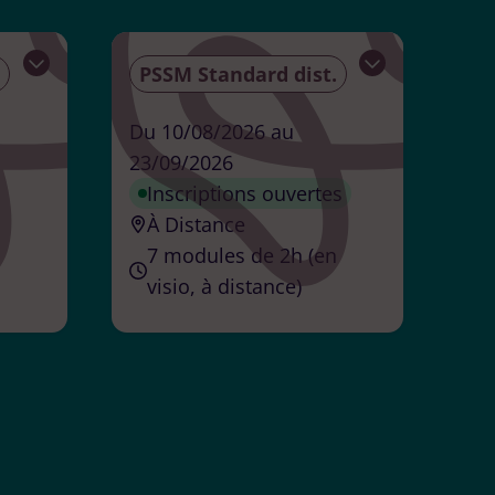
PSSM Standard dist.
Ouvrir
Ouvrir
Du 10/08/2026 au
23/09/2026
Inscriptions ouvertes
À Distance
7 modules de 2h (en
visio, à distance)
Formateur
accrédité
ANÉ
Maryline
ECKERT
Organisateur
Maryline ECKERT