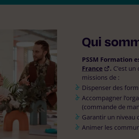
NSSANA
(FR)-33-787585567
RMATIONS
En savoir plus
FR)-33-674340834
S’inscrire
n savoir plus
nscrire
Qui somm
PSSM Formation est
France
.
C’est un
missions de :
Dispenser des form
Accompagner l’orga
(commande de manu
Garantir un niveau 
Animer les communa