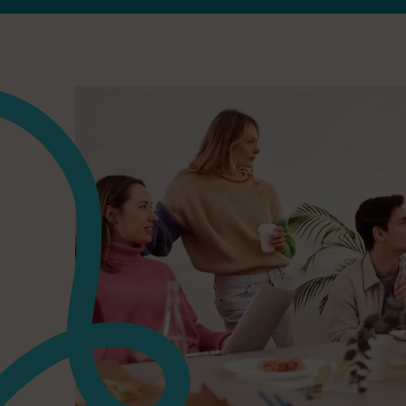
MENSSANA
ME
FORMATIONS
FO
(FR)-33-674340834
(
En savoir plus
E
S’inscrire
S’i