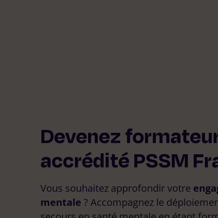
Devenez formateu
accrédité PSSM Fr
Vous souhaitez approfondir votre
enga
mentale
? Accompagnez le déploiemen
Que recherch
secours en santé mentale en étant form