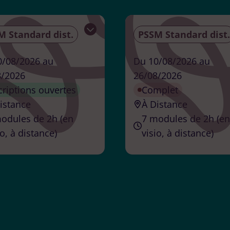
M Standard dist.
PSSM Standard dist.
Ouvrir
0/08/2026 au
Du 10/08/2026 au
8/2026
26/08/2026
criptions ouvertes
Complet
istance
À Distance
odules de 2h (en
7 modules de 2h (en
io, à distance)
visio, à distance)
Formateur
Formateur
accrédité
accrédité
Frédérique
ANDING
Helene
HOURT
ganisateur
Organisateur
ganisme
Helene Hourtané