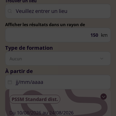
Localisation
Trouver un lieu
Géolocalisation
Afficher les résultats dans un rayon de
km
Type de formation
Type de formation
Sélectionnez le contenu
Sélectionnez le contenu
À partir de
Date session
Date
PSSM Standard dist.
Ouvrir
Du 10/08/2026 au 24/08/2026