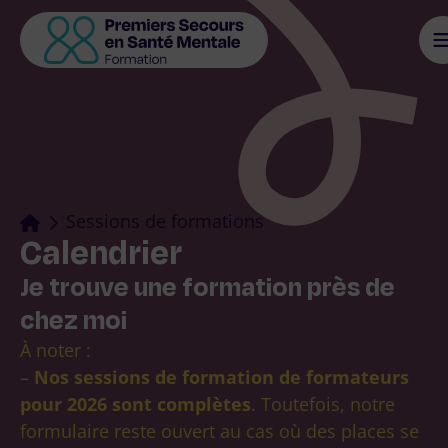
Aller
au
contenu
Se former
S’informer
Sessions de formations
Calendrier
Je trouve une formation près de
Je suis secouriste
chez moi
À noter :
Je suis formateur accrédité PSSM
–
Nos sessions de formation de formateurs
France
pour 2026 sont complètes
. Toutefois, notre
formulaire reste ouvert au cas où des places se