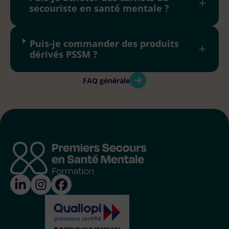
secouriste en santé mentale ?
Puis-je commander des produits
dérivés PSSM ?
FAQ générale
Qualiopi
Linked-in
Instagram