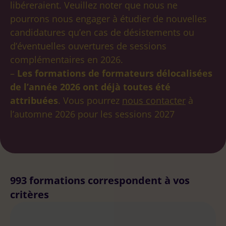
libéreraient. Veuillez noter que nous ne
FAQ
Annuaire des formateurs
pourrons nous engager à étudier de nouvelles
candidatures qu’en cas de désistements ou
d’éventuelles ouvertures de sessions
complémentaires en 2026.
–
Les formations de formateurs délocalisées
de l’année 2026 ont déjà toutes été
attribuées
. Vous pourrez
nous contacter
à
l’automne 2026 pour les sessions 2027
993 formations correspondent à vos
critères
Carte